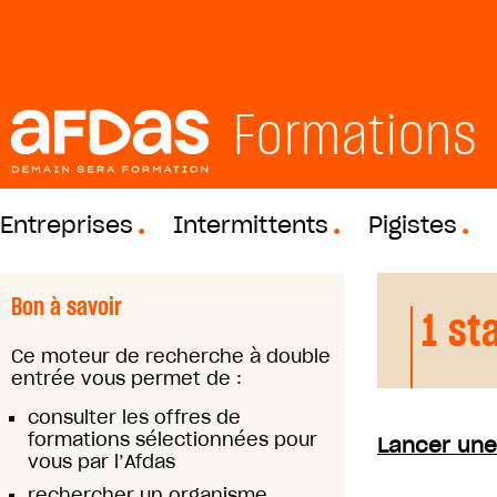
Formations
Entreprises
Intermittents
Pigistes
Bon à savoir
1 st
Ce moteur de recherche à double
entrée vous permet de :
consulter les offres de
formations sélectionnées pour
Lancer une
vous par l’Afdas
rechercher un organisme