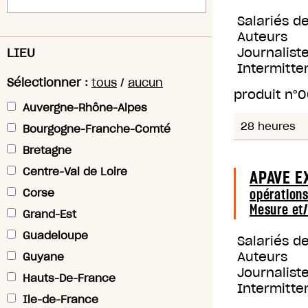
Salariés d
Auteurs
Journaliste
LIEU
Intermitte
Sélectionner :
tous
/
aucun
produit n°
0
Auvergne-Rhône-Alpes
28 heures
Bourgogne-Franche-Comté
Bretagne
Centre-Val de Loire
APAVE E
opérations
Corse
Mesure et/
Grand-Est
Guadeloupe
Salariés d
Auteurs
Guyane
Journaliste
Hauts-De-France
Intermitte
Ile-de-France