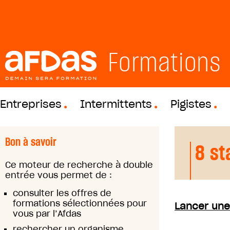
Formations
Entreprises
Intermittents
Pigistes
Bon à savoir
8 st
Ce moteur de recherche à double
entrée vous permet de :
consulter les offres de
formations sélectionnées pour
Lancer une
vous par l’Afdas
rechercher un organisme