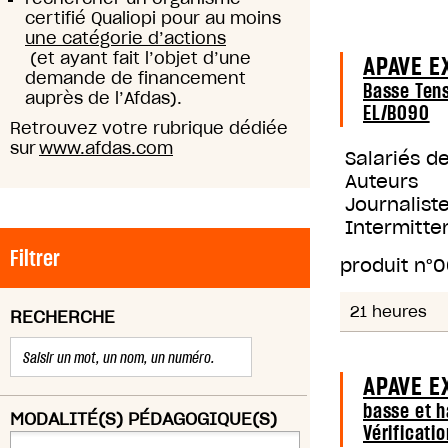
certifié Qualiopi pour au moins
une catégorie d’actions
(et ayant fait l’objet d’une
APAVE E
demande de financement
Basse Tens
auprès de l’Afdas).
EL/B090
Retrouvez votre rubrique dédiée
sur
www.afdas.com
Salariés d
Auteurs
Journaliste
Intermitte
Filtrer
produit n°
0
21 heures
RECHERCHE
APAVE E
basse et h
MODALITÉ(S) PÉDAGOGIQUE(S)
Vérificati