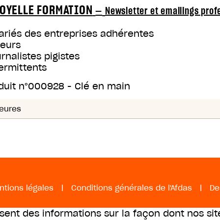
OYELLE FORMATION
—
Newsletter et emailings prof
ariés des entreprises adhérentes
teurs
rnalistes pigistes
ermittents
duit n°
000928
-
Clé en main
eures
ntions légales
|
Conditions générales de l'Afdas
|
De
ssent des informations sur la façon dont nos sit