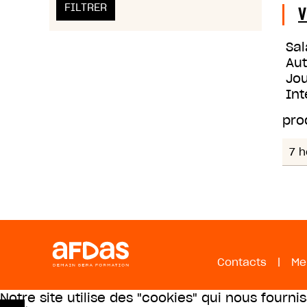
V
Sal
Au
Jou
Int
pro
7 h
Contacts
|
Me
Notre site utilise des "cookies" qui nous fourni