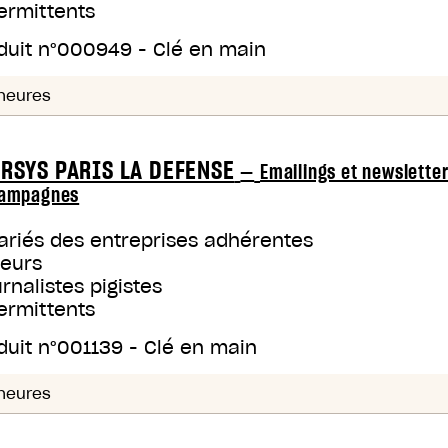
ermittents
duit n°
000949
-
Clé en main
heures
RSYS PARIS LA DEFENSE
—
Emailings et newslette
ampagnes
ariés des entreprises adhérentes
teurs
rnalistes pigistes
ermittents
duit n°
001139
-
Clé en main
heures