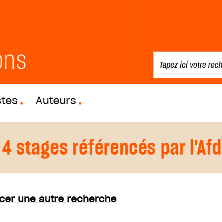
ons
stes
Auteurs
4 stages référencés par l'Af
cer une autre recherche