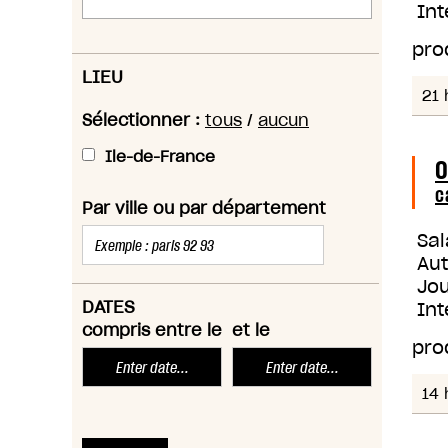
Int
pro
LIEU
21 
Sélectionner :
tous
/
aucun
Ile-de-France
O
c
Par ville ou par département
Sal
Au
Jou
DATES
Int
compris entre le
et le
pro
14 