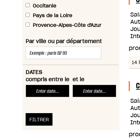
Occitanie
Sal
Pays de la Loire
Au
Provence-Alpes-Côte d'Azur
Jou
Int
Par ville ou par département
pro
14 
DATES
compris entre le
et le
C
Sal
Au
Jou
Int
pro