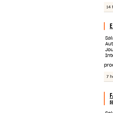
14 
E
Sal
Au
Jou
Int
pro
7 h
F
s