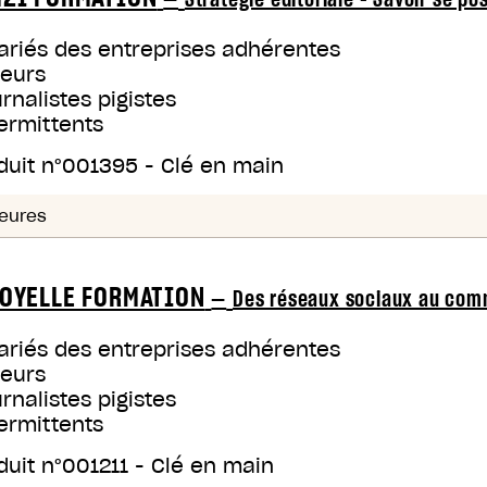
ariés des entreprises adhérentes
teurs
rnalistes pigistes
ermittents
duit n°
001395
-
Clé en main
eures
OYELLE FORMATION
—
Des réseaux sociaux au co
ariés des entreprises adhérentes
teurs
rnalistes pigistes
ermittents
duit n°
001211
-
Clé en main