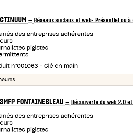
CTINUUM
—
Réseaux sociaux et web- Présentiel ou à
ariés des entreprises adhérentes
teurs
rnalistes pigistes
ermittents
duit n°
001063
-
Clé en main
heures
SMFP FONTAINEBLEAU
—
Découverte du web 2.0 et
ariés des entreprises adhérentes
teurs
rnalistes pigistes