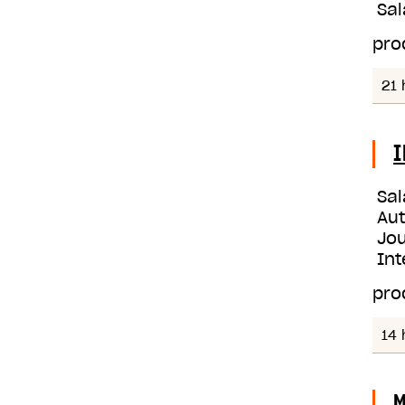
Sal
pro
21 
I
Sal
Au
Jou
Int
pro
14 
M