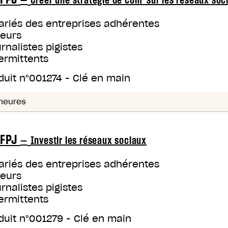
—
Créer une stratégie de com' sur les réseaux soc
ariés des entreprises adhérentes
teurs
rnalistes pigistes
ermittents
duit n°
001274
-
Clé en main
heures
FPJ
—
Investir les réseaux sociaux
ariés des entreprises adhérentes
teurs
rnalistes pigistes
ermittents
duit n°
001279
-
Clé en main