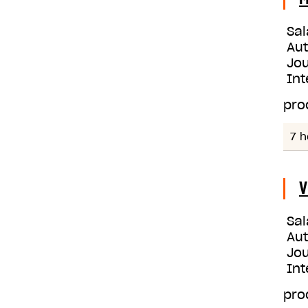
Sal
Au
Jou
Int
pro
7 h
V
Sal
Au
Jou
Int
pro