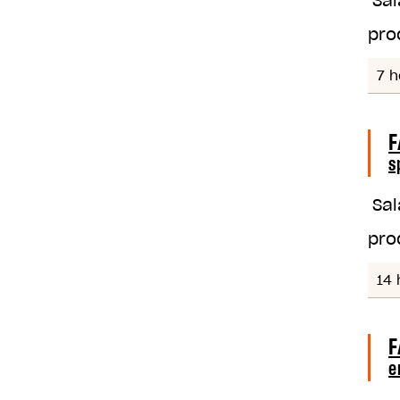
Sal
pro
7 h
F
s
Sal
pro
14 
F
e