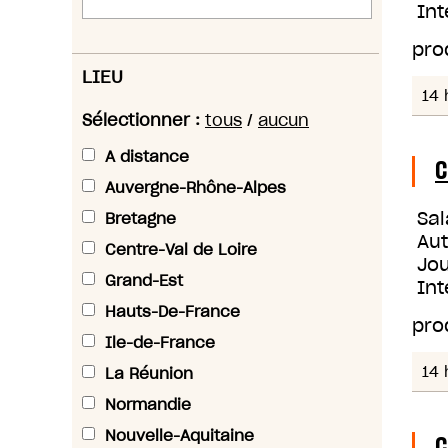
Int
pro
LIEU
14 
Sélectionner :
tous
/
aucun
A distance
C
Auvergne-Rhône-Alpes
Sal
Bretagne
Au
Centre-Val de Loire
Jou
Grand-Est
Int
Hauts-De-France
pro
Ile-de-France
14 
La Réunion
Normandie
Nouvelle-Aquitaine
C