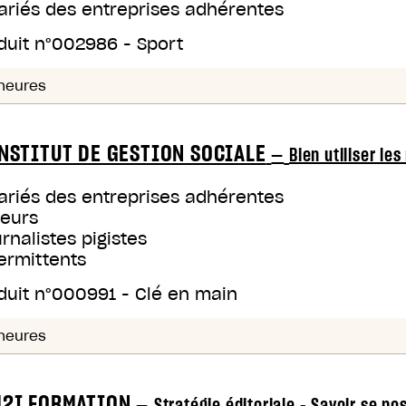
ariés des entreprises adhérentes
duit n°
002986
-
Sport
heures
NSTITUT DE GESTION SOCIALE
—
Bien utiliser le
ariés des entreprises adhérentes
teurs
rnalistes pigistes
ermittents
duit n°
000991
-
Clé en main
heures
2I FORMATION
—
Stratégie éditoriale - Savoir se po