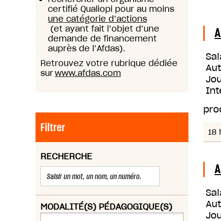
certifié Qualiopi pour au moins
une catégorie d’actions
(et ayant fait l’objet d’une
A
demande de financement
auprès de l’Afdas).
Sal
Retrouvez votre rubrique dédiée
Au
sur
www.afdas.com
Jou
Int
pro
Filtrer
18 
RECHERCHE
A
Sal
Au
MODALITÉ(S) PÉDAGOGIQUE(S)
Jou