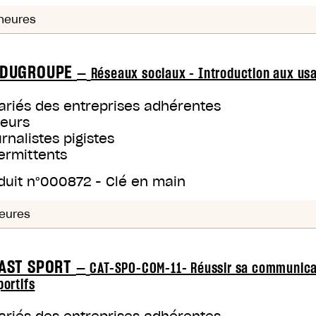
heures
DUGROUPE
—
Réseaux sociaux - Introduction aux usa
ariés des entreprises adhérentes
teurs
rnalistes pigistes
ermittents
duit n°
000872
-
Clé en main
eures
AST SPORT
—
CAT-SPO-COM-11- Réussir sa communicati
portifs