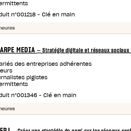
ermittents
duit n°
001218
-
Clé en main
heures
ARPE MEDIA
—
Stratégie digitale et réseaux sociaux 
ariés des entreprises adhérentes
teurs
rnalistes pigistes
ermittents
duit n°
001346
-
Clé en main
heures
FPJ