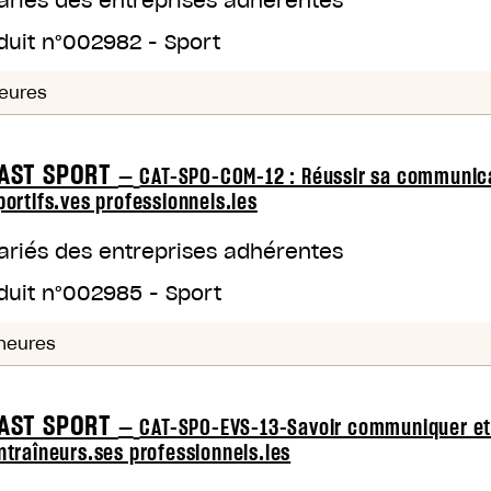
ariés des entreprises adhérentes
duit n°
002982
-
Sport
eures
AST SPORT
—
CAT-SPO-COM-12 : Réussir sa communicat
portifs.ves professionnels.les
ariés des entreprises adhérentes
duit n°
002985
-
Sport
heures
AST SPORT
—
CAT-SPO-EVS-13-Savoir communiquer et 
ntraîneurs.ses professionnels.les