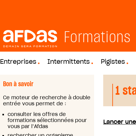
Formations
Entreprises
Intermittents
Pigistes
Bon à savoir
1 st
Ce moteur de recherche à double
entrée vous permet de :
consulter les offres de
formations sélectionnées pour
Lancer une
vous par l’Afdas
rechercher un organisme