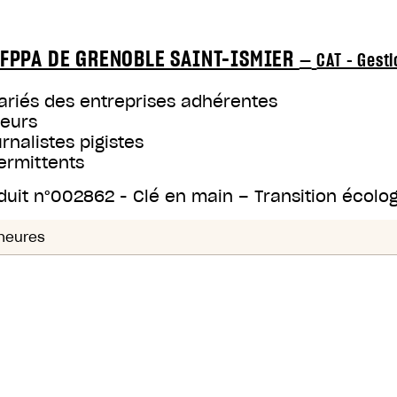
FPPA DE GRENOBLE SAINT-ISMIER
—
CAT - Gest
ariés des entreprises adhérentes
teurs
rnalistes pigistes
ermittents
duit n°
002862
-
Clé en main – Transition écolo
heures