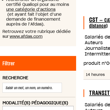
certifié Qualiopi pour au moins
une catégorie d’actions
(et ayant fait l’objet d’une
CST
demande de financement
—
CA
auprès de l’Afdas).
distance)
Retrouvez votre rubrique dédiée
sur
www.afdas.com
Salariés d
Auteurs
Journaliste
Intermitte
Filtrer
produit n°
0
14 heures
RECHERCHE
TRANSI
MODALITÉ(S) PÉDAGOGIQUE(S)
Salariés d