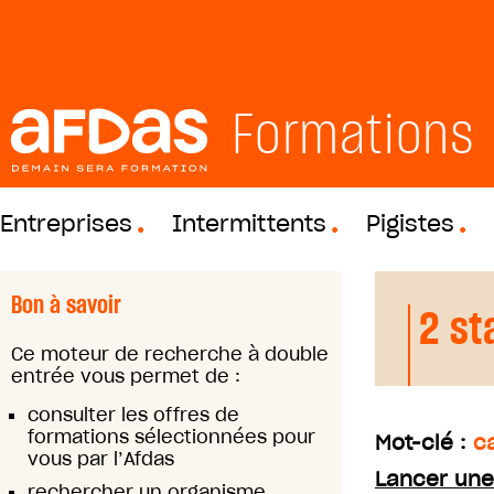
Formations
Entreprises
Intermittents
Pigistes
Bon à savoir
2 st
Ce moteur de recherche à double
entrée vous permet de :
consulter les offres de
formations sélectionnées pour
Mot-clé :
c
vous par l’Afdas
Lancer une
rechercher un organisme