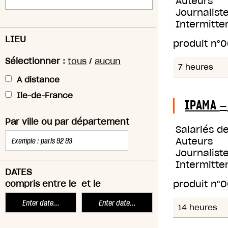
Auteurs
Journaliste
Intermitte
LIEU
produit n°
0
Sélectionner :
tous
/
aucun
7 heures
A distance
Ile-de-France
IPAMA
—
Par ville ou par département
Salariés d
Auteurs
Journaliste
Intermitte
DATES
produit n°
0
compris entre le
et le
14 heures