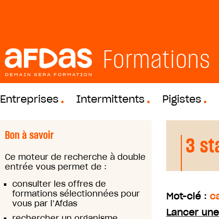
Formations
Entreprises
Intermittents
Pigistes
Bon à savoir
3 st
Ce moteur de recherche à double
entrée vous permet de :
consulter les offres de
formations sélectionnées pour
Mot-clé :
ca
vous par l’Afdas
Lancer une
rechercher un organisme