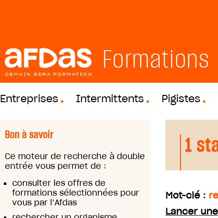
Formations
Entreprises
Intermittents
Pigistes
Bon à savoir
1 st
Ce moteur de recherche à double
entrée vous permet de :
consulter les offres de
formations sélectionnées pour
Mot-clé :
r
vous par l’Afdas
Lancer une
rechercher un organisme