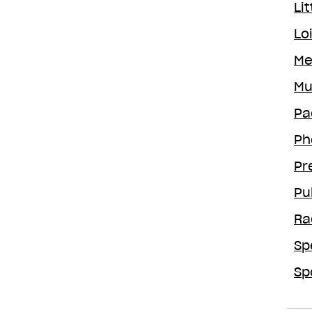
Lit
Loi
Me
Mu
Pa
Ph
Pr
Pu
Ra
Sp
Sp