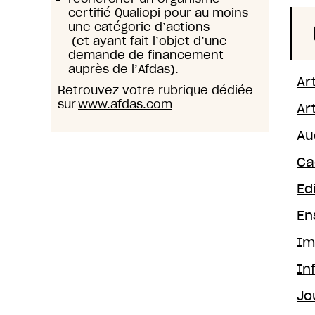
certifié Qualiopi pour au moins
une catégorie d’actions
(et ayant fait l’objet d’une
demande de financement
auprès de l’Afdas).
Ar
Retrouvez votre rubrique dédiée
sur
www.afdas.com
Ar
Au
Ca
Ed
En
Im
In
Jo