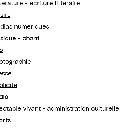
terature - ecriture litteraire
sirs
dias numeriques
sique - chant
o
otographie
esse
blicite
dio
ectacle vivant - administration culturelle
orts