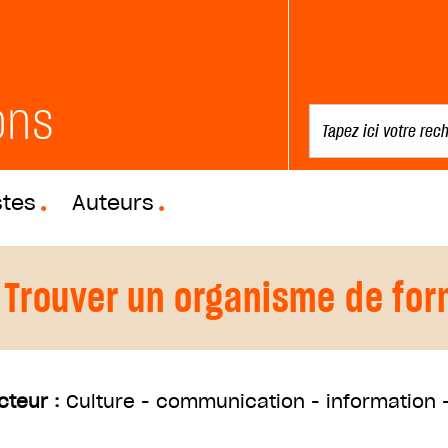
ons
stes
Auteurs
Trouver un organisme de for
cteur :
Culture - communication - information - 