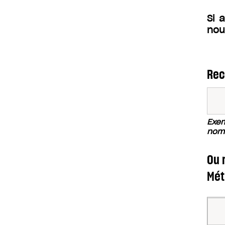
Si 
nou
Rec
Exem
nom 
Ou 
Mét