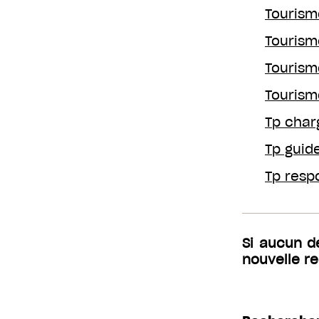
Tourism
Tourism
Tourism
Tourism
Tp charg
Tp guid
Tp resp
Si aucun d
nouvelle r