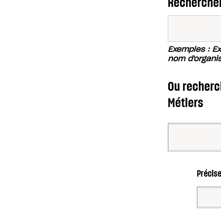
Rechercher
Exemples : Exc
nom d'organi
Ou recherch
Métiers
Précise