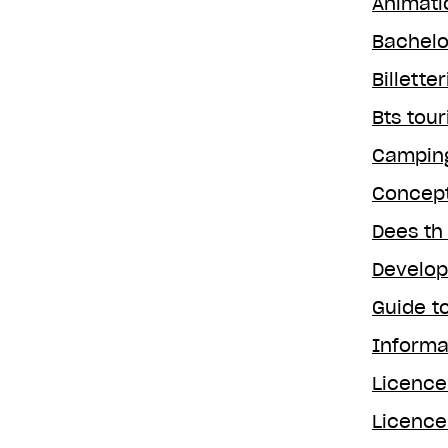
Animati
Bachelo
Billette
Bts tou
Camping
Concept
Dees th
Develop
Guide t
Informa
Licence
Licence 