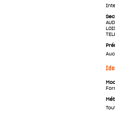
Int
Sec
AUD
LOI
TEL
Pré
Auc
Ide
Mod
For
Mét
Tou