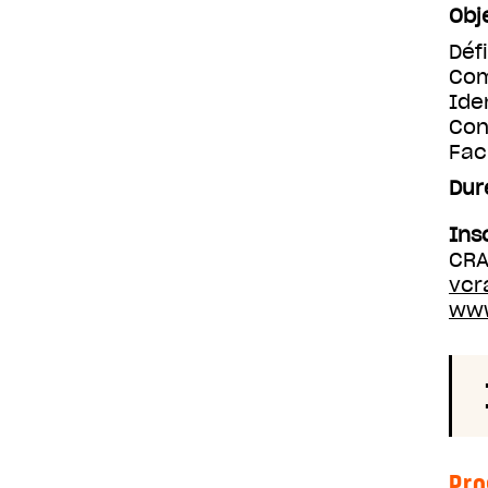
Obj
Déf
Com
Ide
Con
Fac
Dur
Ins
CRA
vcr
www
Pr