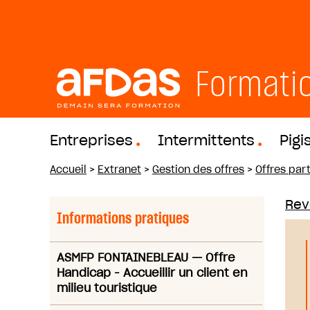
Formati
Entreprises
Intermittents
Pigi
Accueil
>
Extranet
>
Gestion des offres
>
Offres part
Reve
Informations pratiques
ASMFP FONTAINEBLEAU
—
Offre
Handicap - Accueillir un client en
milieu touristique