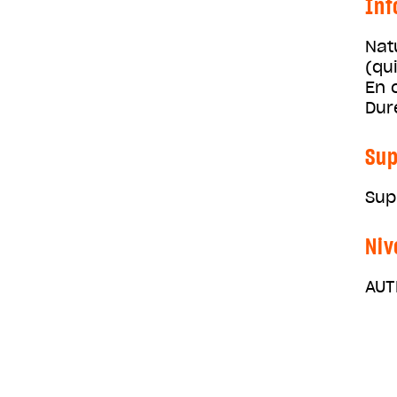
Inf
Nat
(qu
En 
Dur
Sup
Sup
Niv
AUT