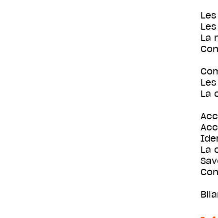
Les
Les
La 
Con
Com
Les
La 
Acc
Acc
Iden
La 
Sav
Con
Bil