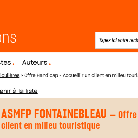
ons
stes
Auteurs
iculières
>
Offre Handicap - Accueillir un client en milieu tour
nir à la liste
ASMFP FONTAINEBLEAU
— Offre
client en milieu touristique