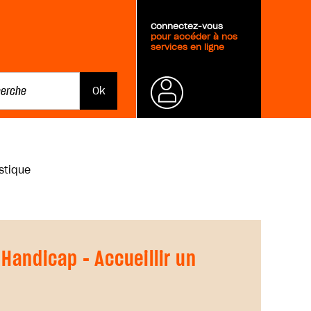
Connectez-vous
pour accéder à nos
services en ligne
Mot de
istique
passe
oublié ?
 Handicap - Accueillir un