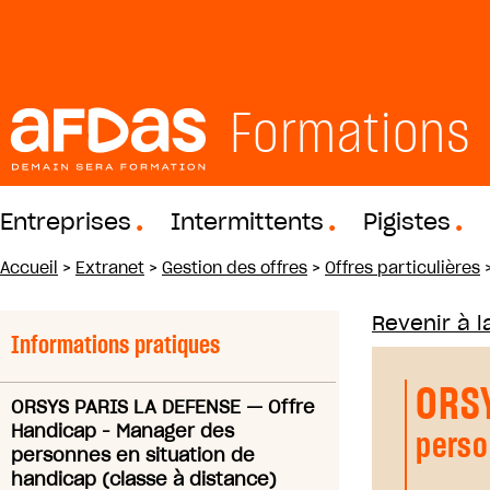
Formations
Entreprises
Intermittents
Pigistes
Accueil
>
Extranet
>
Gestion des offres
>
Offres particulières
Revenir à la
Informations pratiques
ORS
ORSYS PARIS LA DEFENSE
—
Offre
Handicap - Manager des
perso
personnes en situation de
handicap (classe à distance)