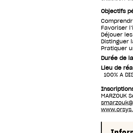
Objectifs 
Comprendre
Favoriser l
Déjouer le
Distinguer 
Pratiquer 
Durée de la
Lieu de réa
100% A DI
Inscription
MARZOUK So
smarzouk@o
www.orsys.
Infor