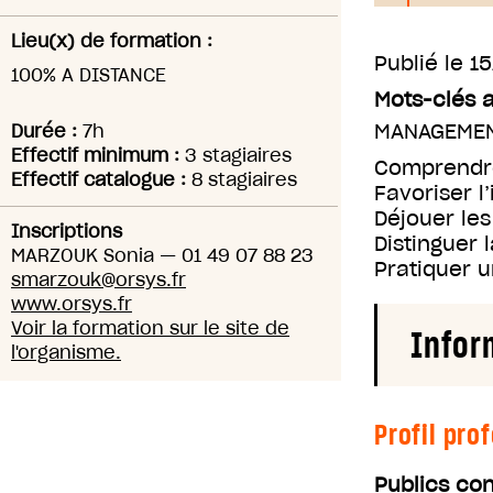
Lieu(x) de formation :
Publié le
15
100% A DISTANCE
Mots-clés 
MANAGEMEN
Durée :
7h
Effectif minimum :
3 stagiaires
Comprendre
Effectif catalogue :
8 stagiaires
Favoriser l
Déjouer le
Inscriptions
Distinguer 
MARZOUK Sonia
—
01 49 07 88 23
Pratiquer 
smarzouk@orsys.fr
www.orsys.fr
Voir la formation sur le site de
Infor
l'organisme.
Profil pro
Publics co