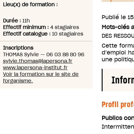
Lieu(x) de formation :
Publié le
15
Durée :
11h
Mots-clés 
Effectif minimum :
4 stagiaires
Effectif catalogue :
10 stagiaires
DES RESSO
Cette form
Inscriptions
d’emploi h
THOMAS Sylvie
—
06 03 88 80 96
une politiq
sylvie.thomas@lapersona.fr
www.lapersona-institut.fr
Voir la formation sur le site de
Infor
l'organisme.
Profil pro
Publics co
Intermitten