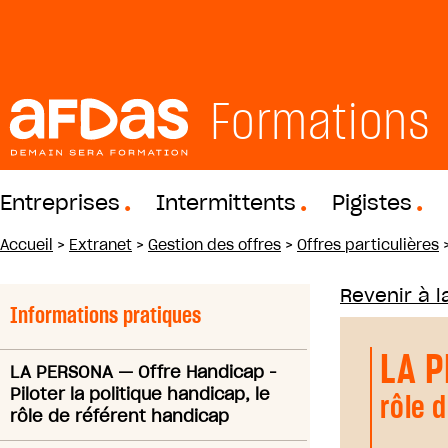
Formations
Entreprises
Intermittents
Pigistes
Accueil
>
Extranet
>
Gestion des offres
>
Offres particulières
Revenir à la
Informations pratiques
LA 
LA PERSONA
—
Offre Handicap -
Piloter la politique handicap, le
rôle 
rôle de référent handicap