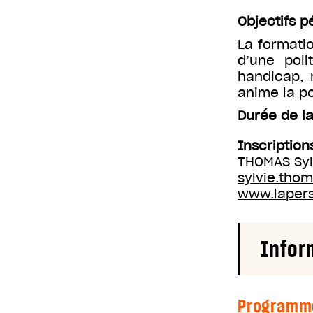
Objectifs 
La formati
d’une poli
handicap, 
anime la p
Durée de la
Inscription
THOMAS Syl
sylvie.tho
www.laperso
Infor
Programm