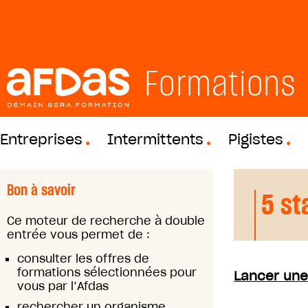
Formations
Entreprises
Intermittents
Pigistes
Bon à savoir
5 st
Ce moteur de recherche à double
entrée vous permet de :
consulter les offres de
formations sélectionnées pour
Lancer une
vous par l’Afdas
rechercher un organisme