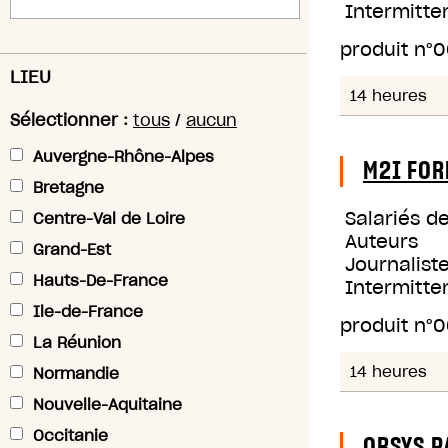
Intermitte
produit n°
0
LIEU
14 heures
Sélectionner :
tous
/
aucun
Auvergne-Rhône-Alpes
M2I FOR
Bretagne
Salariés d
Centre-Val de Loire
Auteurs
Grand-Est
Journaliste
Hauts-De-France
Intermitte
Ile-de-France
produit n°
0
La Réunion
14 heures
Normandie
Nouvelle-Aquitaine
Occitanie
ORSYS P