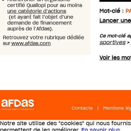
certifié Qualiopi pour au moins
Mot-clé :
P
une catégorie d’actions
(et ayant fait l’objet d’une
Lancer une
demande de financement
auprès de l’Afdas).
Ce mot-clé ap
Retrouvez votre rubrique dédiée
sportives
>
sur
www.afdas.com
Voir les mo
Contacts
|
Mentions lé
Notre site utilise des "cookies" qui nous fourni
permettent de les améliorer.
En savoir plus
.