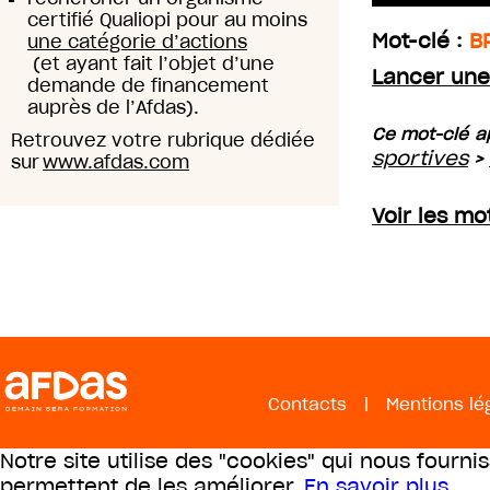
certifié Qualiopi pour au moins
Mot-clé :
B
une catégorie d’actions
(et ayant fait l’objet d’une
Lancer une
demande de financement
auprès de l’Afdas).
Ce mot-clé ap
Retrouvez votre rubrique dédiée
sportives
>
sur
www.afdas.com
Voir les mo
Contacts
|
Mentions lé
Notre site utilise des "cookies" qui nous fourni
permettent de les améliorer.
En savoir plus
.