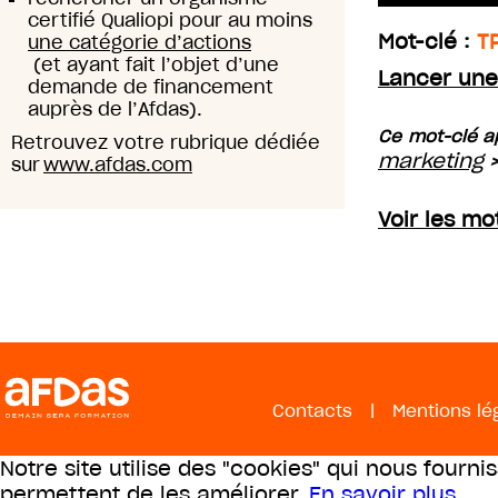
certifié Qualiopi pour au moins
Mot-clé :
T
une catégorie d’actions
(et ayant fait l’objet d’une
Lancer une
demande de financement
auprès de l’Afdas).
Ce mot-clé a
Retrouvez votre rubrique dédiée
marketing
sur
www.afdas.com
Voir les m
Contacts
|
Mentions lé
Notre site utilise des "cookies" qui nous fourni
permettent de les améliorer.
En savoir plus
.