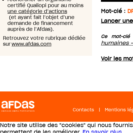
certifié Qualiopi pour au moins
Mot-clé :
D
une catégorie d’actions
(et ayant fait l’objet d’une
Lancer une
demande de financement
auprès de l’Afdas).
Ce mot-clé 
Retrouvez votre rubrique dédiée
humaines -
sur
www.afdas.com
Voir les mo
Contacts
|
Mentions lé
Notre site utilise des "cookies" qui nous fourni
permettent de les améliorer.
En savoir plus
.