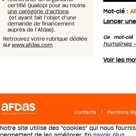
certifié Qualiopi pour au moins
Mot-clé :
A
une catégorie d’actions
(et ayant fait l’objet d’une
Lancer une
demande de financement
auprès de l’Afdas).
Ce mot-clé 
Retrouvez votre rubrique dédiée
humaines -
sur
www.afdas.com
Voir les mo
Contacts
|
Mentions lé
Notre site utilise des "cookies" qui nous fourni
permettent de les améliorer.
En savoir plus
.