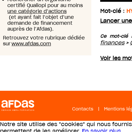
certifié Qualiopi pour au moins
Mot-clé :
H
une catégorie d’actions
(et ayant fait l’objet d’une
Lancer une
demande de financement
auprès de l’Afdas).
Ce mot-clé 
Retrouvez votre rubrique dédiée
finances
>
sur
www.afdas.com
Voir les mo
Contacts
|
Mentions lé
Notre site utilise des "cookies" qui nous fourni
permettent de les améliorer.
En savoir plus
.