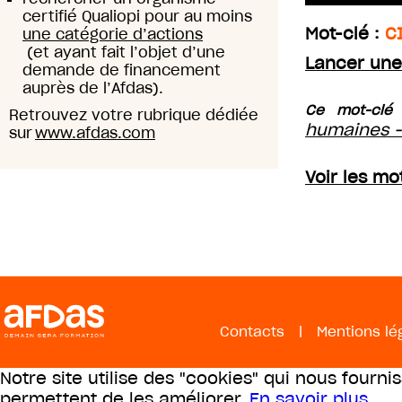
certifié Qualiopi pour au moins
Mot-clé :
C
une catégorie d’actions
(et ayant fait l’objet d’une
Lancer une
demande de financement
auprès de l’Afdas).
Ce mot-clé 
Retrouvez votre rubrique dédiée
humaines -
sur
www.afdas.com
Voir les mo
Contacts
|
Mentions lé
Notre site utilise des "cookies" qui nous fourni
permettent de les améliorer.
En savoir plus
.