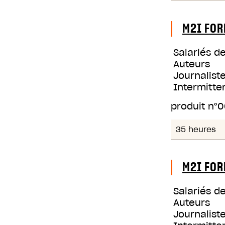
M2I FOR
Salariés d
Auteurs
Journaliste
Intermitte
produit n°
0
35 heures
M2I FOR
Salariés d
Auteurs
Journaliste