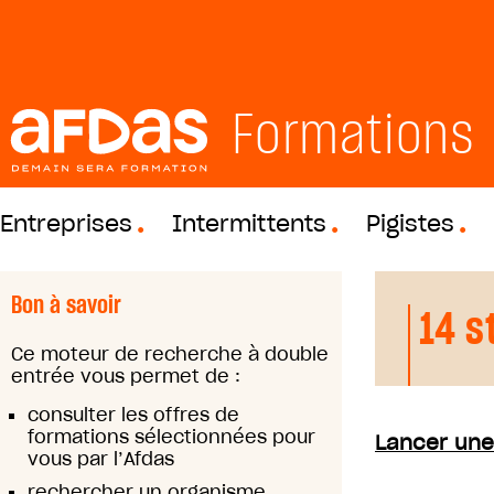
Formations
Entreprises
Intermittents
Pigistes
Bon à savoir
14 s
Ce moteur de recherche à double
entrée vous permet de :
consulter les offres de
formations sélectionnées pour
Lancer une
vous par l’Afdas
rechercher un organisme