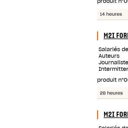
produit n°
0
14 heures
M2I FOR
Salariés d
Auteurs
Journaliste
Intermitte
produit n°
0
28 heures
M2I FOR