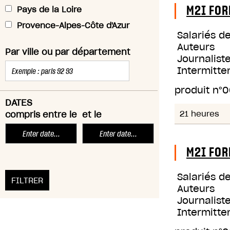
M2I FOR
Pays de la Loire
Provence-Alpes-Côte d'Azur
Salariés d
Auteurs
Par ville ou par département
Journaliste
Intermitte
produit n°
0
DATES
21 heures
compris entre le
et le
M2I FOR
Salariés d
Auteurs
Journaliste
Intermitte