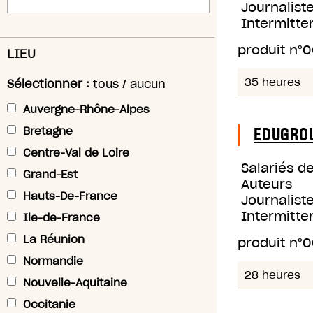
Journaliste
Intermitte
produit n°
0
LIEU
35 heures
Sélectionner :
tous
/
aucun
Auvergne-Rhône-Alpes
EDUGRO
Bretagne
Centre-Val de Loire
Salariés d
Grand-Est
Auteurs
Hauts-De-France
Journaliste
Intermitte
Ile-de-France
La Réunion
produit n°
0
Normandie
28 heures
Nouvelle-Aquitaine
Occitanie