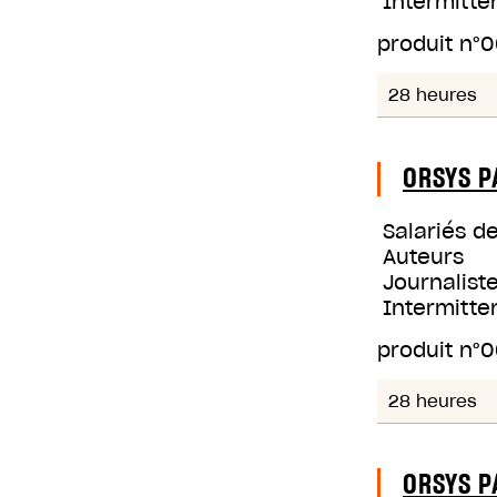
Intermitte
produit n°
0
28 heures
ORSYS P
Salariés d
Auteurs
Journaliste
Intermitte
produit n°
0
28 heures
ORSYS P