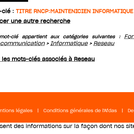
-clé :
TITRE RNCP:MAINTENICIEN INFORMATIQUE
cer une autre recherche
For
mot-clé appartient aux catégories suivantes :
ecommunication
Informatique
Reseau
>
>
r les mots-clés associés à Reseau
ntions légales
|
Conditions générales de l'Afdas
|
De
ssent des informations sur la façon dont nos sit