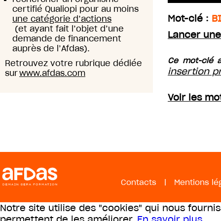
certifié Qualiopi pour au moins
Mot-clé :
B
une catégorie d’actions
(et ayant fait l’objet d’une
Lancer une
demande de financement
auprès de l’Afdas).
Ce mot-clé a
Retrouvez votre rubrique dédiée
insertion p
sur
www.afdas.com
Voir les m
Contacts
|
Mentions lé
Notre site utilise des "cookies" qui nous fourni
permettent de les améliorer.
En savoir plus
.