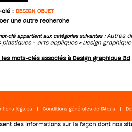
-clé :
DESIGN OBJET
cer une autre recherche
Autres d
ot-clé appartient aux catégories suivantes :
s plastiques - arts appliques
Design graphique
>
r les mots-clés associés à Design graphique 3d
ntions légales
|
Conditions générales de l'Afdas
|
De
ssent des informations sur la façon dont nos sit