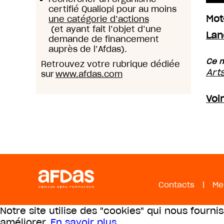
certifié Qualiopi pour au moins
Mot
une catégorie d’actions
(et ayant fait l’objet d’une
Lan
demande de financement
auprès de l’Afdas).
Ce m
Retrouvez votre rubrique dédiée
Art
sur
www.afdas.com
Voi
Contacts
|
Me
Notre site utilise des "cookies" qui nous fourni
améliorer.
En savoir plus
.