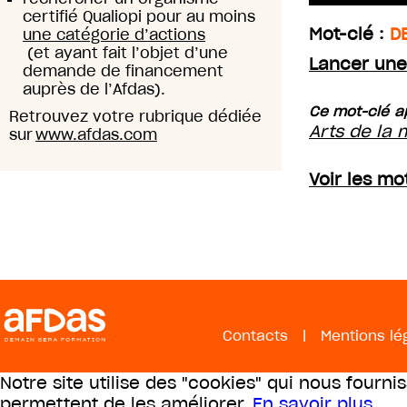
certifié Qualiopi pour au moins
Mot-clé :
D
une catégorie d’actions
(et ayant fait l’objet d’une
Lancer une
demande de financement
auprès de l’Afdas).
Ce mot-clé a
Retrouvez votre rubrique dédiée
Arts de la 
sur
www.afdas.com
Voir les mo
Contacts
|
Mentions lé
Notre site utilise des "cookies" qui nous fourni
permettent de les améliorer.
En savoir plus
.