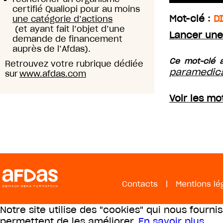
certifié Qualiopi pour au moins
Mot-clé :
D
une catégorie d’actions
(et ayant fait l’objet d’une
Lancer une
demande de financement
auprès de l’Afdas).
Ce mot-clé a
Retrouvez votre rubrique dédiée
paramedic
sur
www.afdas.com
Voir les mo
Contacts
|
Mentions lé
Notre site utilise des "cookies" qui nous fourni
permettent de les améliorer.
En savoir plus
.