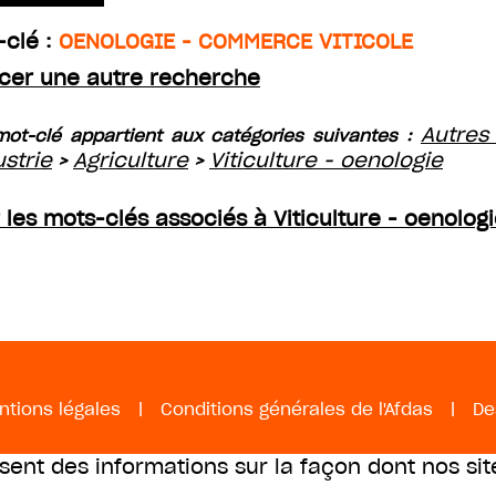
-clé :
OENOLOGIE - COMMERCE VITICOLE
cer une autre recherche
Autres
ot-clé appartient aux catégories suivantes :
ustrie
Agriculture
Viticulture - oenologie
>
>
r les mots-clés associés à Viticulture - oenolog
ntions légales
|
Conditions générales de l'Afdas
|
De
ssent des informations sur la façon dont nos sit