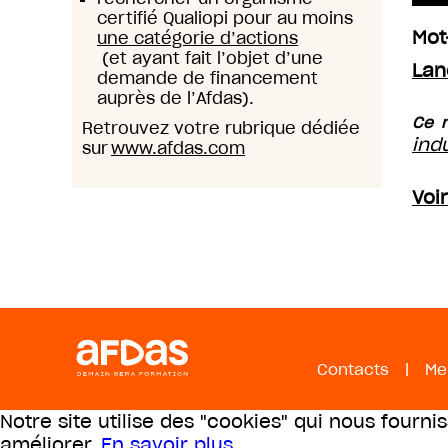
certifié Qualiopi pour au moins
Mot
une catégorie d’actions
(et ayant fait l’objet d’une
Lan
demande de financement
auprès de l’Afdas).
Ce m
Retrouvez votre rubrique dédiée
ind
sur
www.afdas.com
Voi
Contacts
|
Me
Notre site utilise des "cookies" qui nous fourni
améliorer.
En savoir plus
.