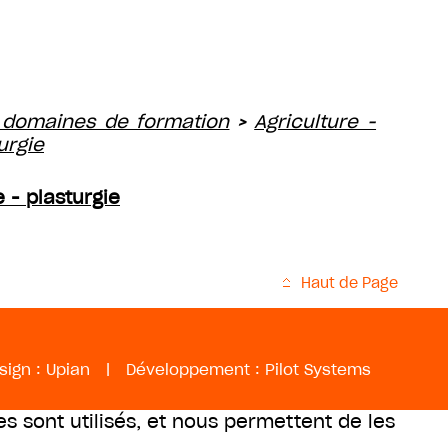
 domaines de formation
Agriculture -
>
urgie
 - plasturgie
Haut de Page
sign :
Upian
|
Développement :
Pilot Systems
es sont utilisés, et nous permettent de les