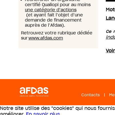
certifié Qualiopi pour au moins
Mot
une catégorie d’actions
(et ayant fait l’objet d’une
Lan
demande de financement
auprès de l’Afdas).
Ce m
Retrouvez votre rubrique dédiée
ind
sur
www.afdas.com
Voi
Contacts
|
Me
Notre site utilise des "cookies" qui nous fourni
améliorer.
En savoir plus
.