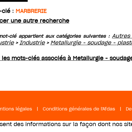
-clé :
MARBRERIE
cer une autre recherche
Autres
ot-clé appartient aux catégories suivantes :
ustrie
Industrie
Metallurgie - soudage - plast
>
>
r les mots-clés associés à Metallurgie - soudage
ntions légales
|
Conditions générales de l'Afdas
|
De
ssent des informations sur la façon dont nos sit