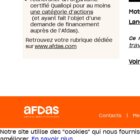
certifié Qualiopi pour au moins
Mot
une catégorie d’actions
(et ayant fait l’objet d’une
Lan
demande de financement
auprès de l’Afdas).
Ce m
Retrouvez votre rubrique dédiée
tra
sur
www.afdas.com
Voi
Contacts
|
Me
Notre site utilise des "cookies" qui nous fourni
améliorer.
En savoir plus
.