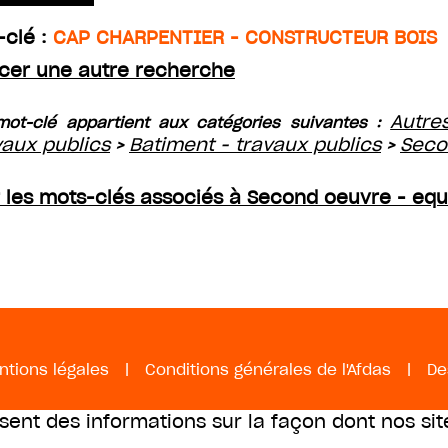
-clé :
CAP CHARPENTIER - CONSTRUCTEUR BOIS
cer une autre recherche
Autre
ot-clé appartient aux catégories suivantes :
vaux publics
Batiment - travaux publics
Seco
>
>
r les mots-clés associés à Second oeuvre - eq
ntions légales
|
Conditions générales de l'Afdas
|
De
ssent des informations sur la façon dont nos sit