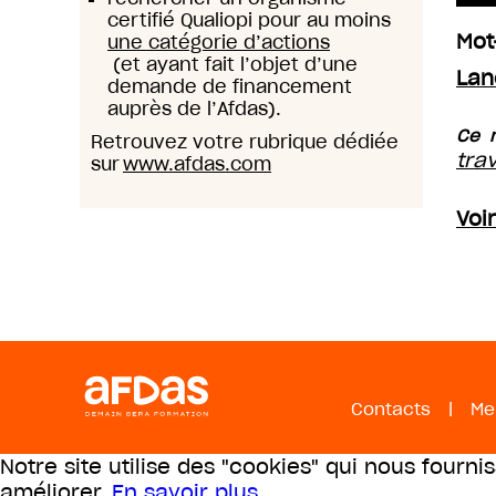
certifié Qualiopi pour au moins
Mot
une catégorie d’actions
(et ayant fait l’objet d’une
Lan
demande de financement
auprès de l’Afdas).
Ce m
Retrouvez votre rubrique dédiée
tra
sur
www.afdas.com
Voi
Contacts
|
Me
Notre site utilise des "cookies" qui nous fourni
améliorer.
En savoir plus
.