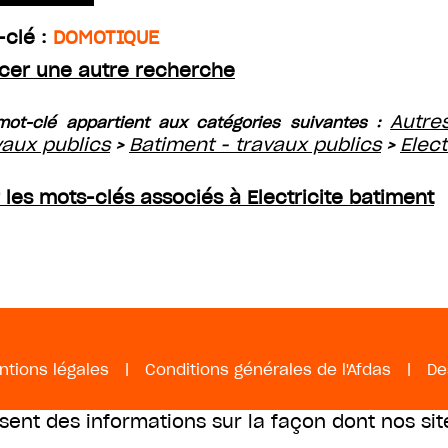
-clé :
DOMOTIQUE
cer une autre recherche
Autre
ot-clé appartient aux catégories suivantes :
vaux publics
Batiment - travaux publics
Elect
>
>
r les mots-clés associés à Electricite batiment
ntions légales
|
Conditions générales de l'Afdas
|
De
ssent des informations sur la façon dont nos sit