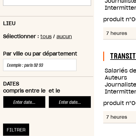
Journaliste
Intermitte
produit n°
0
LIEU
7 heures
Sélectionner :
tous
/
aucun
Par ville ou par département
TRANSI
Salariés d
Auteurs
DATES
Journaliste
compris entre le
et le
Intermitte
produit n°
0
7 heures