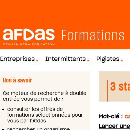
Formations
Entreprises
Intermittents
Pigistes
Bon à savoir
3 st
Ce moteur de recherche à double
entrée vous permet de :
consulter les offres de
formations sélectionnées pour
Mot-clé :
c
vous par l’Afdas
Lancer une
rechercher un organisme