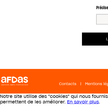
Précise
Contacts
|
Mentions lé
Notre site utilise des "cookies" qui nous fourni
permettent de les améliorer.
En savoir plus
.