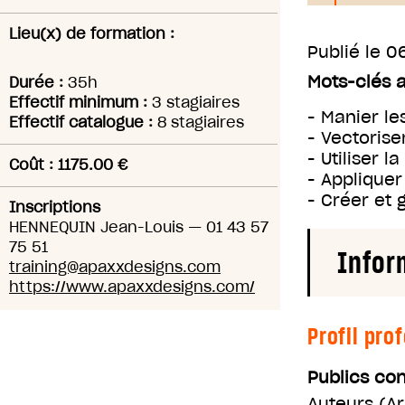
Lieu(x) de formation :
Publié le
06
Mots-clés 
Durée :
35h
Effectif minimum :
3 stagiaires
- Manier le
Effectif catalogue :
8 stagiaires
- Vectorise
- Utiliser 
Coût : 1175.00 €
- Appliquer
- Créer et 
Inscriptions
HENNEQUIN Jean-Louis
—
01 43 57
75 51
Infor
training@apaxxdesigns.com
https://www.apaxxdesigns.com/
Profil pro
Publics co
Auteurs
(
Ar