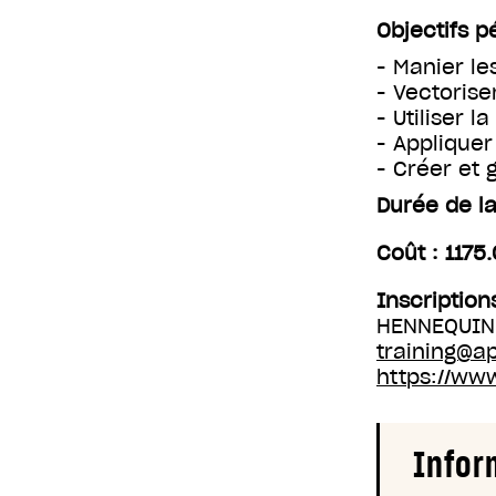
Objectifs 
- Manier le
- Vectorise
- Utiliser 
- Appliquer
- Créer et 
Durée de la
Coût : 1175
Inscription
HENNEQUIN 
training@a
https://ww
Infor