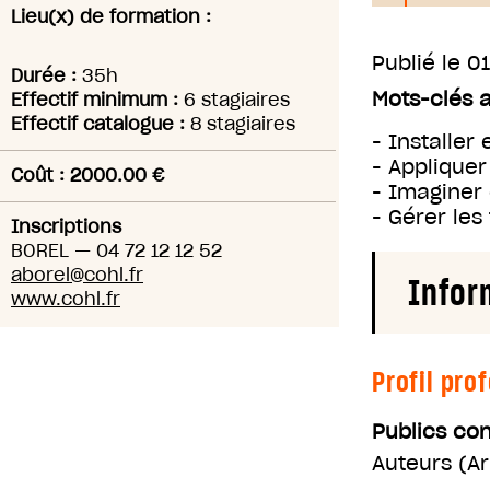
Lieu(x) de formation :
Publié le
01
Durée :
35h
Mots-clés 
Effectif minimum :
6 stagiaires
Effectif catalogue :
8 stagiaires
- Installer
- Appliquer
Coût : 2000.00 €
- Imaginer 
- Gérer les
Inscriptions
BOREL
—
04 72 12 12 52
aborel@cohl.fr
Infor
www.cohl.fr
Profil pro
Publics co
Auteurs
(
Ar