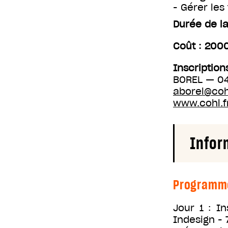
- Gérer les
Durée de la
Coût : 200
Inscription
BOREL — 04
aborel@cohl
www.cohl.f
Infor
Programm
Jour 1 : In
Indesign - 