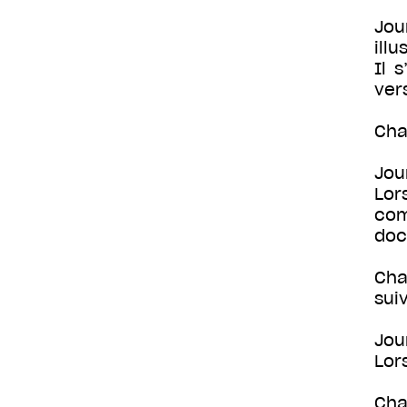
Jou
illu
Il 
vers
Cha
Jou
Lor
com
doc
Cha
sui
Jou
Lor
Cha