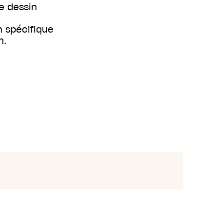
de dessin
n spécifique
n.