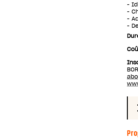
- I
- C
- A
- D
Dur
Coû
Ins
BOR
abo
www
Pr