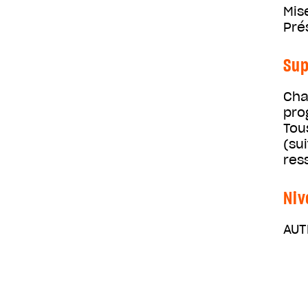
Mis
Pré
Sup
Cha
pro
Tou
(su
res
Niv
AUT