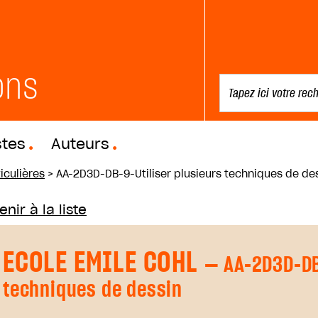
ons
stes
Auteurs
iculières
>
AA-2D3D-DB-9-Utiliser plusieurs techniques de de
nir à la liste
ECOLE EMILE COHL
— AA-2D3D-DB-
techniques de dessin