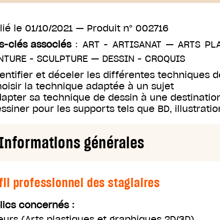
lié le
01/10/2021
— Produit n°
002716
s-clés associés
:
ART - ARTISANAT
—
ARTS PL
NTURE - SCULPTURE
—
DESSIN - CROQUIS
dentifier et déceler les différentes techniques 
hoisir la technique adaptée à un sujet
dapter sa technique de dessin à une destinatio
essiner pour les supports tels que BD, illustratio
Informations générales
fil professionnel des stagiaires
lics concernés :
eurs
(
Arts plastiques et graphiques 2D/3D
)