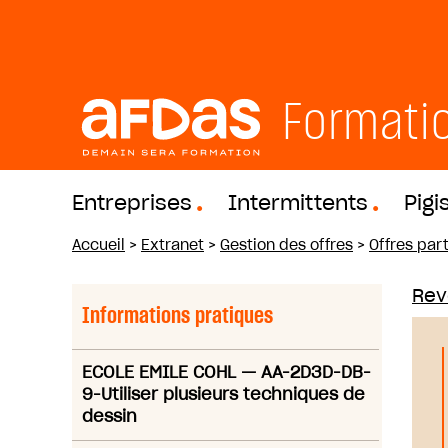
Formati
Entreprises
Intermittents
Pigi
Accueil
>
Extranet
>
Gestion des offres
>
Offres part
Reve
Informations pratiques
ECOLE EMILE COHL
—
AA-2D3D-DB-
9-Utiliser plusieurs techniques de
dessin