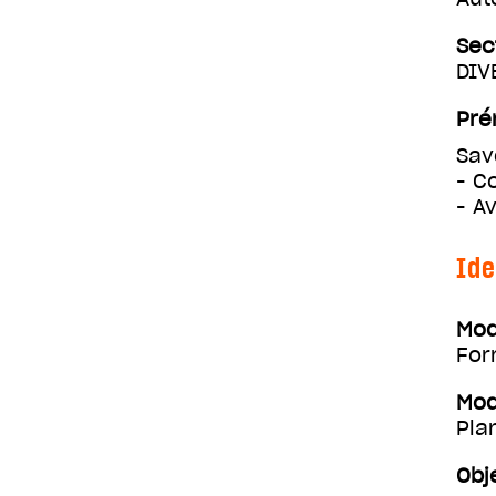
Sec
DIV
Pré
Sav
- C
- A
Ide
Mod
For
Mod
Pla
Obj