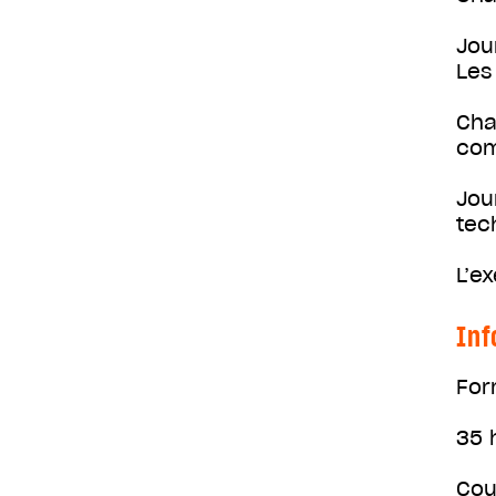
Jou
Les
Cha
com
Jou
tec
L’e
Inf
For
35 
Cou