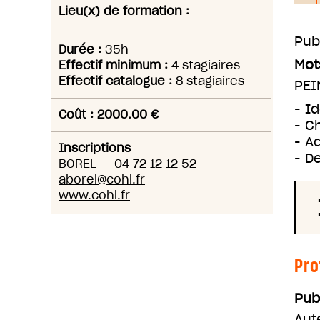
Lieu(x) de formation :
Pub
Durée :
35h
Mot
Effectif minimum :
4 stagiaires
Effectif catalogue :
8 stagiaires
PEI
- I
Coût : 2000.00 €
- C
- A
Inscriptions
- D
BOREL
—
04 72 12 12 52
aborel@cohl.fr
www.cohl.fr
Pro
Pub
Aut