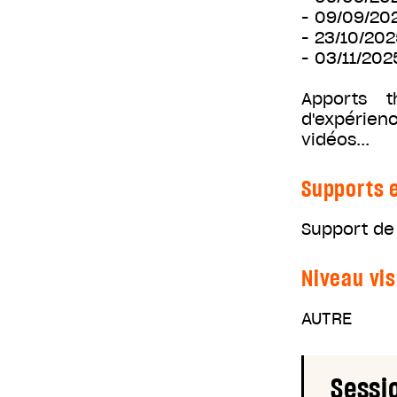
- 09/09/20
- 23/10/202
- 03/11/202
Apports t
d'expérien
vidéos...
Supports e
Support de
Niveau vis
AUTRE
Sessi