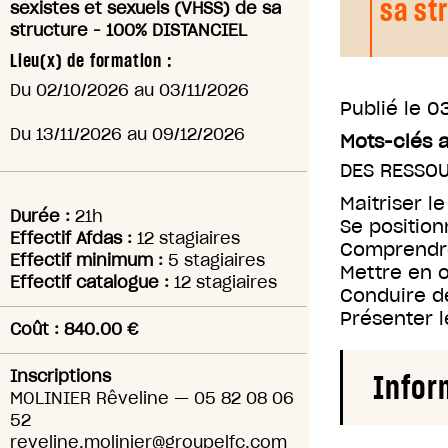
sa st
sexistes et sexuels (VHSS) de sa
structure - 100% DISTANCIEL
Lieu(x) de formation :
Du
02/10/2026
au
03/11/2026
Publié le
03
Du
13/11/2026
au
09/12/2026
Mots-clés 
DES RESSO
Maitriser l
Durée :
21h
Se position
Effectif Afdas :
12 stagiaires
Comprendre
Effectif minimum :
5 stagiaires
Mettre en o
Effectif catalogue :
12 stagiaires
Conduire d
Présenter l
Coût : 840.00 €
Inscriptions
Infor
MOLINIER Rêveline
—
05 82 08 06
52
reveline.molinier@groupelfc.com