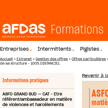
Formations
Entreprises
Intermittents
Pigistes
Accueil
>
Extranet
>
Gestion des offres
>
Offres particulières
de sa structure - 100% DISTANCIEL
Revenir à la
Informations pratiques
ASF
ASFO GRAND SUD
—
CAT - Etre
référent/ambassadeur en matière
matiè
de violences et harcèlements