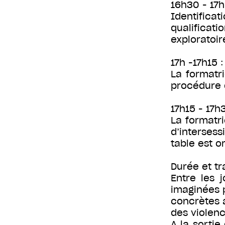
16h30 - 17h 
Identifica
qualificat
exploratoir
17h -17h15 
La formatri
procédure d
17h15 - 17h
La formatri
d’interses
table est o
Durée et tr
Entre les j
imaginées 
concrètes a
des violenc
A la sortie