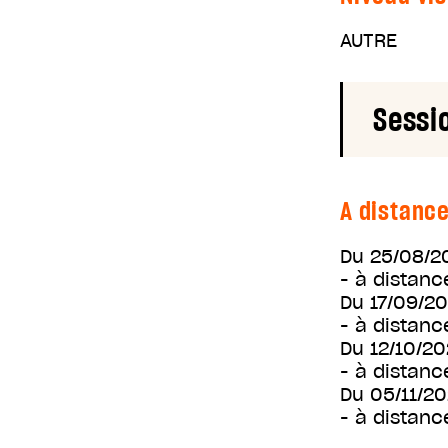
AUTRE
Sessi
A distanc
Du
25/08/2
- à distanc
Du
17/09/2
- à distanc
Du
12/10/2
- à distanc
Du
05/11/2
- à distanc