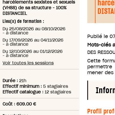
harcè
harcèlements sexistes et sexuels
(VHSS) de sa structure - 100%
DISTA
DISTANCIEL
Lieu(x) de formation :
Du
25/08/2026
au
08/10/2026
-
à distance
Publié le
07
Du
17/09/2026
au
04/11/2026
-
à distance
Mots-clés 
Du
12/10/2026
au
01/12/2026
DES RESSO
-
à distance
Cette forma
Voir toutes les sessions
permettre 
mener des 
Durée :
21h
Effectif minimum :
5 stagiaires
Infor
Effectif catalogue :
12 stagiaires
Coût : 609.00 €
Profil pro