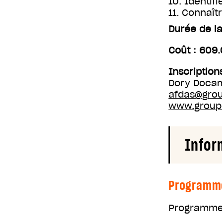
10. Identif
11. Connaît
Durée de la
Coût : 609
Inscription
Dory Docam
afdas@grou
www.group
Infor
Programm
Programme 