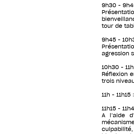
9h30 - 9h45
Présentati
bienveilla
tour de tab
9h45 - 10h3
Présentati
agression s
10h30 - 11
Réflexion 
trois niveau
11h - 11h15
11h15 - 11h
A l’aide d
mécanisme
culpabilit