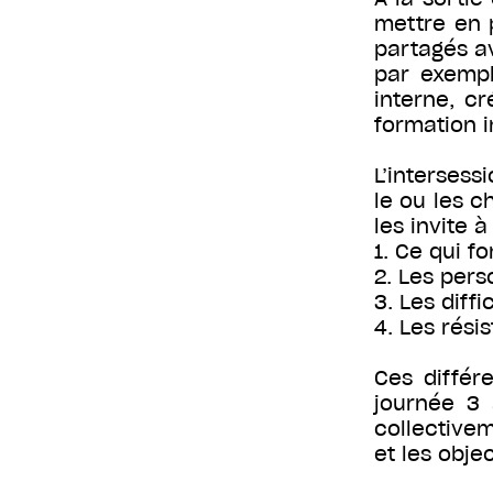
mettre en p
partagés av
par exemp
interne, c
formation i
L’intersess
le ou les c
les invite 
1. Ce qui f
2. Les pers
3. Les diffi
4. Les rési
Ces différ
journée 3 
collectivem
et les objec