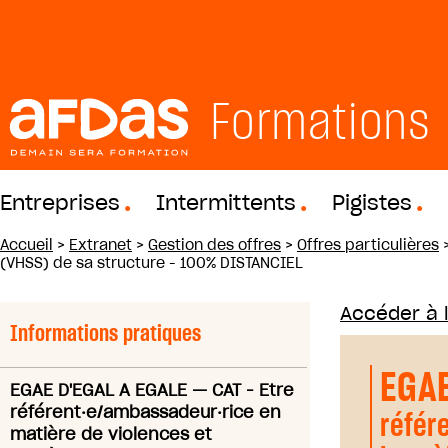
Formations
Entreprises
Intermittents
Pigistes
Accueil
>
Extranet
>
Gestion des offres
>
Offres particulières
(VHSS) de sa structure - 100% DISTANCIEL
Accéder à 
Informations pratiques
EGAE
EGAE D'EGAL A EGALE
—
CAT - Etre
référent·e/ambassadeur·rice en
référ
matière de violences et