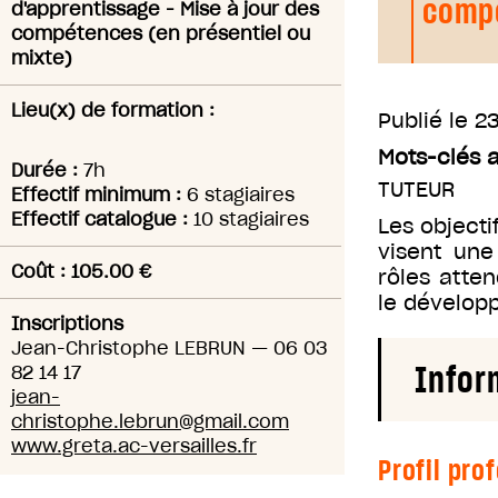
compé
d'apprentissage - Mise à jour des
compétences (en présentiel ou
mixte)
Lieu(x) de formation :
Publié le
23
Mots-clés 
Durée :
7h
TUTEUR
Effectif minimum :
6 stagiaires
Effectif catalogue :
10 stagiaires
Les objecti
visent une
Coût : 105.00 €
rôles atten
le dévelop
Inscriptions
Jean-Christophe LEBRUN
—
06 03
Infor
82 14 17
jean-
christophe.lebrun@gmail.com
www.greta.ac-versailles.fr
Profil pro