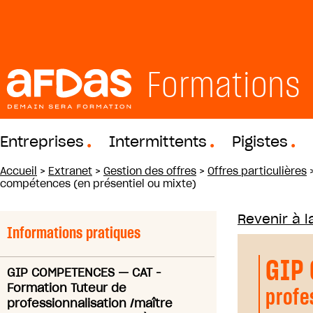
Formations
Entreprises
Intermittents
Pigistes
Accueil
>
Extranet
>
Gestion des offres
>
Offres particulières
compétences (en présentiel ou mixte)
Revenir à la
Informations pratiques
GIP
GIP COMPETENCES
—
CAT -
Formation Tuteur de
profe
professionnalisation /maître