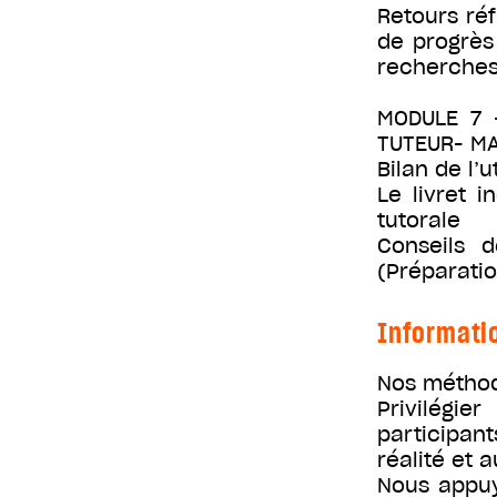
Retours ré
de progrès 
recherches 
MODULE 7 
TUTEUR- MA
Bilan de l’u
Le livret i
tutorale
Conseils 
(Préparatio
Informati
Nos méthod
Privilégie
participant
réalité et a
Nous appuy