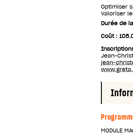
Optimiser s
Valoriser l
Durée de la
Coût : 105.
Inscription
Jean-Chris
jean-chris
www.greta.a
Infor
Programm
MODULE MAC