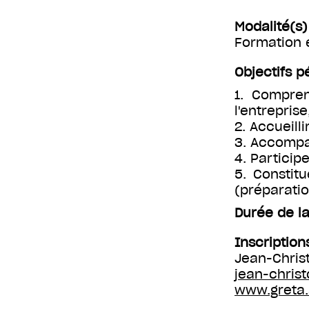
Modalité(s
Formation 
Objectifs 
1. Compren
l'entrepris
2. Accueilli
3. Accompa
4. Particip
5. Constit
(préparatio
Durée de la
Inscription
Jean-Chris
jean-christ
www.greta.a