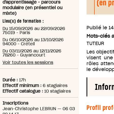
(en p
d'apprentissage - parcours
modulaire (en présentiel ou
mixte)
Lieu(x) de formation :
Publié le
14
Du
15/09/2026
au
22/09/2026
75019
-
Paris
Mots-clés 
Du
06/10/2026
au
13/10/2026
TUTEUR
94000
-
Créteil
Du
03/11/2026
au
12/11/2026
Les objecti
78260
-
Guyancourt
visent une
Voir toutes les sessions
rôles atten
le dévelop
Durée :
17h
Infor
Effectif minimum :
6 stagiaires
Effectif catalogue :
10 stagiaires
Inscriptions
Profil pro
Jean-Christophe LEBRUN
—
06 03