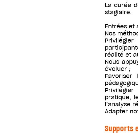
La durée d
stagiaire.
Entrées et
Nos méthod
Privilégie
participant
réalité et a
Nous appuy
évoluer ;
Favoriser 
pédagogiqu
Privilégie
pratique, 
l’analyse ré
Adapter no
Supports e