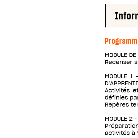
Infor
Programm
MODULE DE 
Recenser s
MODULE 1 
D’APPRENTI
Activités 
définies par
Repères ter
MODULE 2 -
Préparatio
activités à 