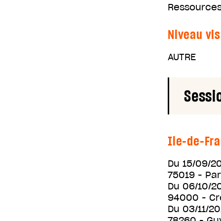
Ressources 
Niveau vis
AUTRE
Sessi
Ile-de-Fr
Du
15/09/2
75019
- Par
Du
06/10/2
94000
- Cr
Du
03/11/2
78260
- Gu