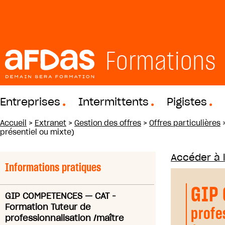
Formations
Entreprises
Intermittents
Pigistes
Accueil
>
Extranet
>
Gestion des offres
>
Offres particulières
présentiel ou mixte)
Accéder à 
Informations pratiques
GIP
GIP COMPETENCES
—
CAT -
Formation Tuteur de
profe
professionnalisation /maître