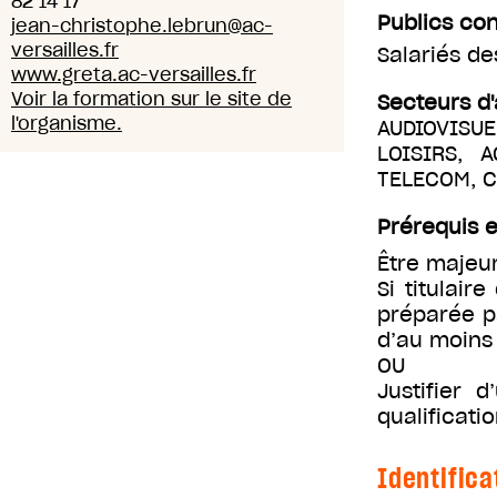
82 14 17
Publics co
jean-christophe.lebrun@ac-
versailles.fr
Salariés d
www.greta.ac-versailles.fr
Voir la formation sur le site de
Secteurs d'
l'organisme.
AUDIOVISUE
LOISIRS, 
TELECOM, 
Prérequis e
Être majeur
Si titulair
préparée pa
d’au moins 
OU
Justifier 
qualificatio
Identifica