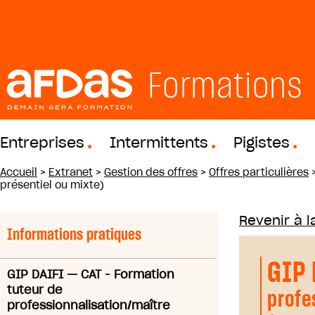
Formations
Entreprises
Intermittents
Pigistes
Accueil
>
Extranet
>
Gestion des offres
>
Offres particulières
présentiel ou mixte)
Revenir à la
Informations pratiques
GIP
GIP DAIFI
—
CAT - Formation
tuteur de
profe
professionnalisation/maître