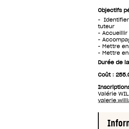
Objectifs 
- Identifi
tuteur
- Accueilli
- Accompag
- Mettre e
- Mettre en
Durée de la
Coût : 255.
Inscription
Valérie WI
valerie.will
Infor