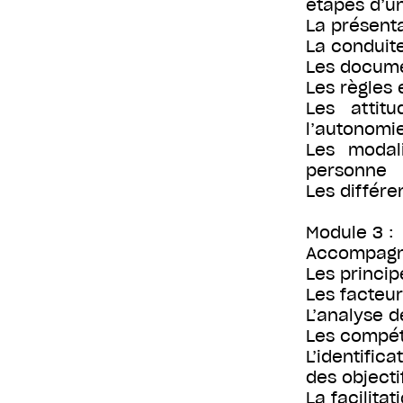
étapes d’un
La présenta
La conduite
Les documen
Les règles
Les attit
l’autonomi
Les modal
personne
Les différe
Module 3 :
Accompagne
Les princip
Les facteur
L’analyse d
Les compét
L’identific
des objecti
La facilitat