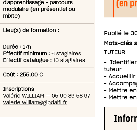
(en p
d'apprentissage - parcours
modulaire (en présentiel ou
mixte)
Lieu(x) de formation :
Publié le
30
Mots-clés 
Durée :
17h
TUTEUR
Effectif minimum :
6 stagiaires
Effectif catalogue :
10 stagiaires
- Identifi
tuteur
Coût : 255.00 €
- Accueilli
- Accompag
Inscriptions
- Mettre e
Valérie WILLIAM
—
05 90 89 58 97
- Mettre en
valerie.william@gipdaifi.fr
Infor