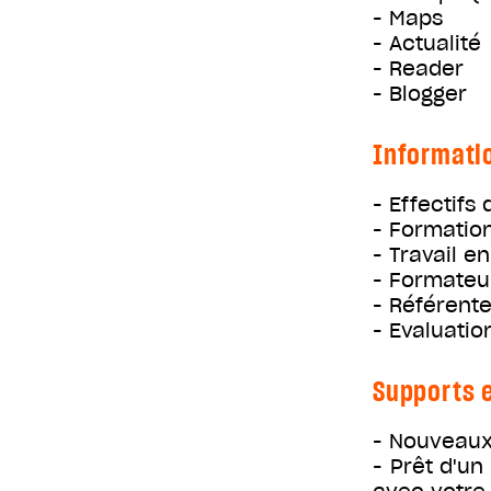
- Maps
- Actualité
- Reader
- Blogger
Informati
- Effectifs
- Formation
- Travail e
- Formateu
- Référent
- Evaluatio
Supports e
- Nouveaux
- Prêt d'u