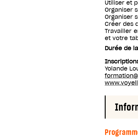
Utiliser et
Organiser s
Organiser s
Créer des 
Travailler
et votre ta
Durée de la
Inscription
Yolande Lo
formation@v
www.voyell
Infor
Programm