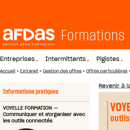
Formations
Entreprises
Intermittents
Pigistes
Accueil
>
Extranet
>
Gestion des offres
>
Offres particulières
Revenir à la
Informations pratiques
VOY
VOYELLE FORMATION
—
Communiquer et s'organiser avec
outil
les outils connectés