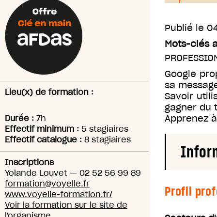
Publié le
04
Mots-clés 
PROFESSIO
Google prop
sa message
Lieu(x) de formation :
Savoir util
gagner du 
Apprenez à 
Durée :
7h
Effectif minimum :
5 stagiaires
Effectif catalogue :
8 stagiaires
Infor
Inscriptions
Yolande Louvet
—
02 52 56 99 89
formation@voyelle.fr
Profil pro
www.voyelle-formation.fr/
Voir la formation sur le site de
l'organisme.