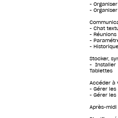
- Organise
- Organiser
Communicat
- Chat text
- Réunions 
- Paramétre
- Historiq
Stocker, sy
- Installe
Tablettes
Accéder à 
- Gérer les
- Gérer les
Après-midi 