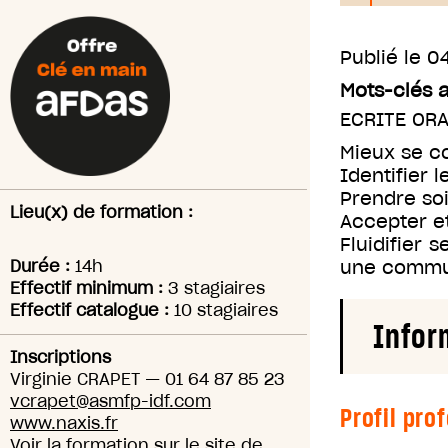
Publié le
04
Mots-clés 
ECRITE OR
Mieux se co
Identifier l
Prendre so
Lieu(x) de formation :
Accepter e
Fluidifier 
Durée :
14h
une commun
Effectif minimum :
3 stagiaires
Effectif catalogue :
10 stagiaires
Infor
Inscriptions
Virginie CRAPET
—
01 64 87 85 23
vcrapet@asmfp-idf.com
Profil pro
www.naxis.fr
Voir la formation sur le site de