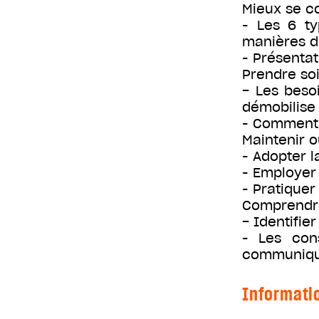
Mieux se co
- Les 6 ty
manières 
- Présentat
Prendre so
− Les besoi
démobilise
- Comment l
Maintenir 
- Adopter 
- Employer
- Pratique
Comprendre
− Identifie
- Les con
communique
Informati