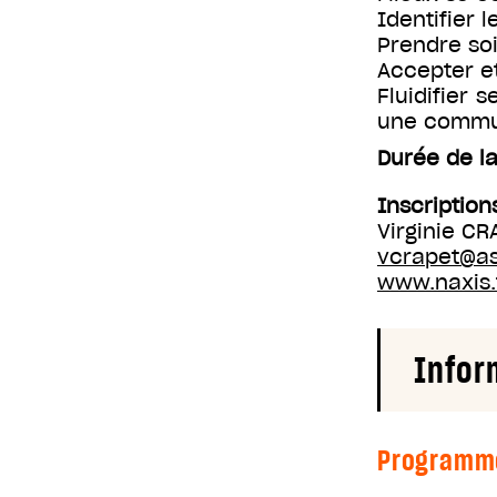
Identifier l
Prendre so
Accepter e
Fluidifier 
une commun
Durée de la
Inscription
Virginie CR
vcrapet@a
www.naxis.
Infor
Programm