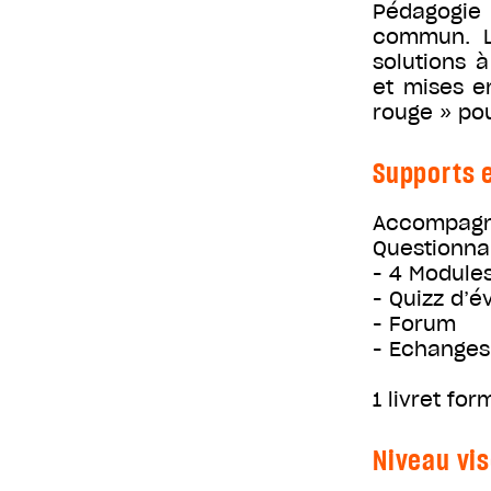
Pédagogie i
commun. L’
solutions 
et mises en
rouge » pou
Supports e
Accompagne
Questionnai
- 4 Module
- Quizz d’é
- Forum
- Echanges 
1 livret fo
Niveau vis