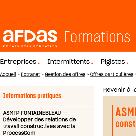
Formations
Entreprises
Intermittents
Pigistes
Accueil
>
Extranet
>
Gestion des offres
>
Offres particulières
Revenir à la
Informations pratiques
ASM
ASMFP FONTAINEBLEAU
—
Développer des relations de
const
travail constructives avec la
ProcessCom