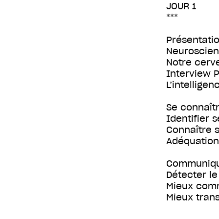
JOUR 1
***
Présentati
Neuroscien
Notre cerv
Interview P
L’intellige
Se connaît
Identifier 
Connaître s
Adéquation
Communique
Détecter le
Mieux comm
Mieux tran