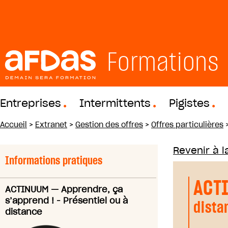
Formations
Entreprises
Intermittents
Pigistes
Accueil
>
Extranet
>
Gestion des offres
>
Offres particulières
Revenir à la
Informations pratiques
ACT
ACTINUUM
—
Apprendre, ça
s’apprend ! - Présentiel ou à
dista
distance