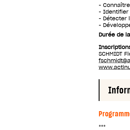
- Connaître
- Identifie
- Détecter l
- Développ
Durée de la
Inscription
SCHMIDT Fl
fschmidt@
www.actin
Infor
Programm
***