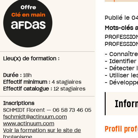
Publié le
04
Mots-clés 
PROFESSIO
PROFESSIO
- Connaître
Lieu(x) de formation :
- Identifie
- Détecter 
- Utiliser l
Durée :
18h
Effectif minimum :
4 stagiaires
- Développ
Effectif catalogue :
12 stagiaires
Infor
Inscriptions
SCHMIDT Florent
—
06 58 73 46 05
fschmidt@actinuum.com
www.actinuum.com
Profil pro
Voir la formation sur le site de
l'organisme.