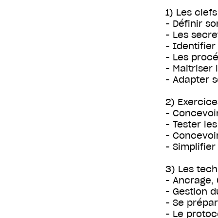
1) Les clef
- Définir s
- Les secre
- Identifie
- Les procé
- Maitriser
- Adapter s
2) Exercice
- Concevoir
- Tester le
- Concevoi
- Simplifie
3) Les tech
- Ancrage, 
- Gestion du
- Se prépar
- Le protoc