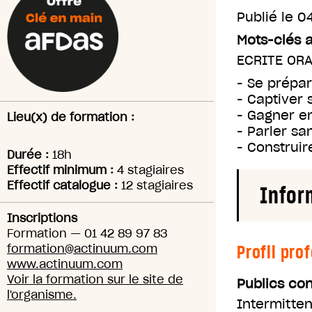
Publié le
04
Mots-clés 
ECRITE OR
- Se prépa
- Captiver 
- Gagner e
Lieu(x) de formation :
- Parler sa
- Construir
Durée :
18h
Effectif minimum :
4 stagiaires
Effectif catalogue :
12 stagiaires
Infor
Inscriptions
Formation
—
01 42 89 97 83
Profil pro
formation@actinuum.com
www.actinuum.com
Voir la formation sur le site de
Publics co
l'organisme.
Intermitten