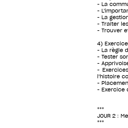
- La commun
- L'importa
- La gestio
- Traiter l
- Trouver e
4) Exercice
- La règle 
- Tester so
- Apprivois
- Exercices
l'histoire 
- Placement
- Exercice d
***
JOUR 2 : M
***