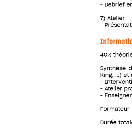
- Debrief e
7) Atelier
- Présenta
Informati
40% théori
Synthèse d
King, …) et
- Intervent
- Atelier p
- Enseigne
Formateur-
Durée total