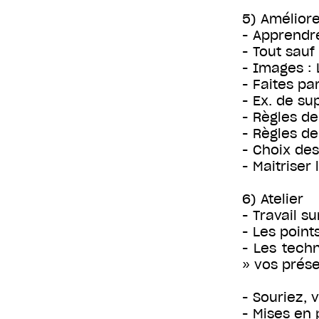
5) Améliore
- Apprendre
- Tout sauf
- Images : 
- Faites par
- Ex. de su
- Règles d
- Règles de
- Choix des
- Maitriser
6) Atelier
- Travail s
- Les point
- Les tech
» vos prése
- Souriez, 
- Mises en 