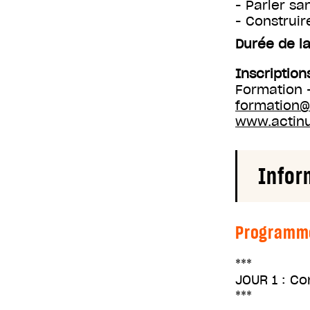
- Parler sa
- Construir
Durée de la
Inscription
Formation 
formation
www.actin
Infor
Programm
***
JOUR 1 : Co
***