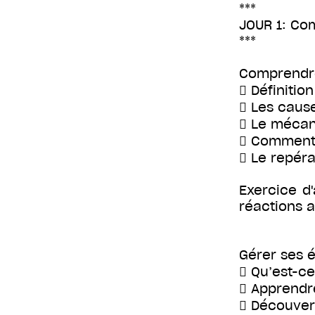
***
JOUR 1: Co
***
Comprendre
 Définitio
 Les cause
 Le mécani
 Comment s
 Le repéra
Exercice d'
réactions 
Gérer ses é
 Qu’est-ce
 Apprendre
 Découvert