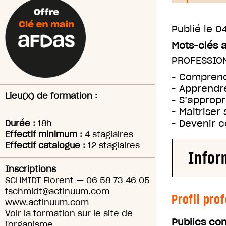
Publié le
04
Mots-clés 
PROFESSIO
- Comprend
- Apprendre
Lieu(x) de formation :
- S’appropr
- Maitriser
- Devenir c
Durée :
18h
Effectif minimum :
4 stagiaires
Effectif catalogue :
12 stagiaires
Infor
Inscriptions
SCHMIDT Florent
—
06 58 73 46 05
fschmidt@actinuum.com
Profil pro
www.actinuum.com
Voir la formation sur le site de
Publics co
l'organisme.