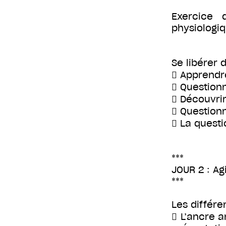
Exercice 
physiologi
Se libérer 
 Apprendre
 Questionn
 Découvrir
 Questionn
 La questi
***
JOUR 2 : Ag
***
Les différe
 L’ancre a