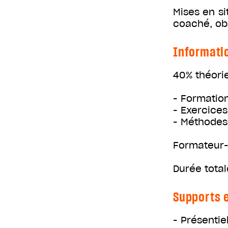
Mises en s
coaché, ob
Informati
40% théori
- Formation
- Exercices
- Méthodes 
Formateur-
Durée total
Supports e
- Présentiel