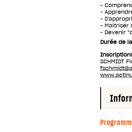
- Comprend
- Apprendre
- S'appropr
- Maitriser
- Devenir "
Durée de la
Inscription
SCHMIDT Fl
fschmidt@
www.actin
Infor
Programm