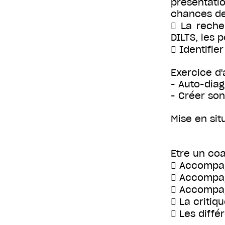
présentatio
chances de 
 La reche
DILTS, les 
 Identifie
Exercice d'
- Auto-diag
- Créer son
Mise en sit
Etre un coa
 Accompag
 Accompag
 Accompag
 La critiq
 Les diffé