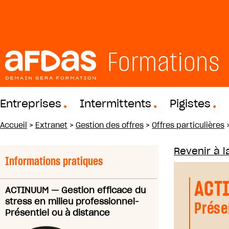
Formations
Entreprises
Intermittents
Pigistes
Accueil
>
Extranet
>
Gestion des offres
>
Offres particulières
Revenir à la
Informations pratiques
ACT
ACTINUUM
—
Gestion efficace du
stress en milieu professionnel-
Prése
Présentiel ou à distance