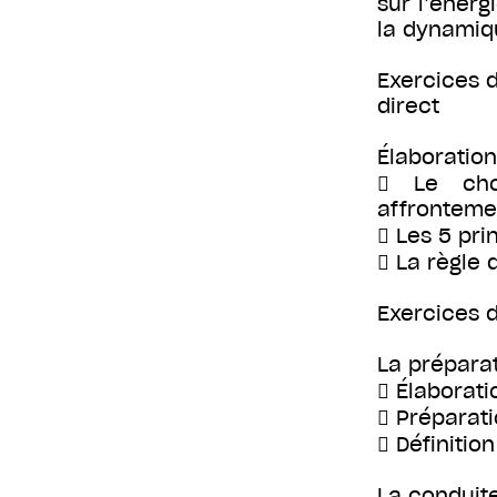
sur l’énerg
la dynamiqu
Exercices d
direct
Élaboration
 Le choi
affronteme
 Les 5 pr
 La règle d
Exercices d
La préparat
 Élaborati
 Préparat
 Définitio
La conduit