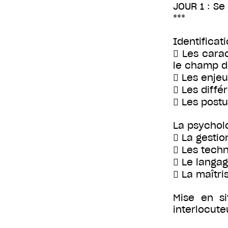
JOUR 1 : Se
***
Identificat
 Les carac
le champ d
 Les enjeu
 Les diffé
 Les post
La psycholo
 La gestio
 Les tech
 Le langag
 La maîtri
Mise en s
interlocute