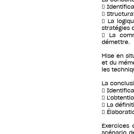
 Identific
 Structur
 La logiq
stratégies 
 La comm
démettre.
Mise en sit
et du mémen
les techni
La conclus
 Identifi
 L’obtenti
 La défini
 Élaborati
Exercices 
scénario de