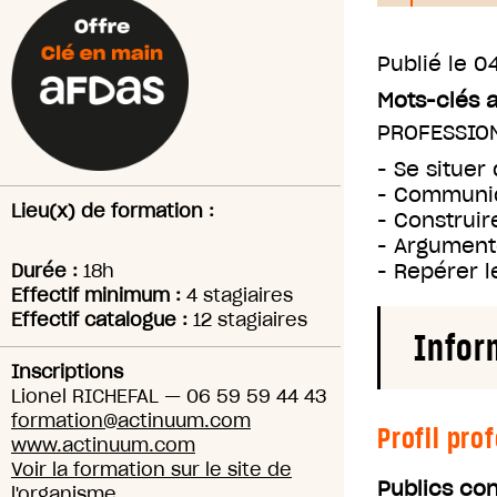
Publié le
04
Mots-clés 
PROFESSIO
- Se situer
- Communiq
Lieu(x) de formation :
- Construir
- Argumente
- Repérer 
Durée :
18h
Effectif minimum :
4 stagiaires
Effectif catalogue :
12 stagiaires
Infor
Inscriptions
Lionel RICHEFAL
—
06 59 59 44 43
formation@actinuum.com
Profil pro
www.actinuum.com
Voir la formation sur le site de
Publics co
l'organisme.