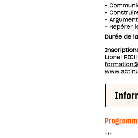
- Communiq
- Construir
- Argumente
- Repérer 
Durée de la
Inscription
Lionel RIC
formation
www.actin
Infor
Programm
***