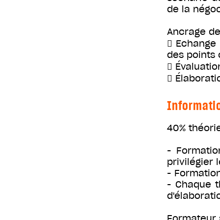
de la négoc
Ancrage de
 Echange c
des points 
 Évaluati
 Élaborat
Informati
40% théori
- Formatio
privilégier
- Formation
- Chaque th
d'élaborati
Formateur 