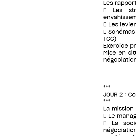
Les rapport
 Les str
envahissem
 Les levie
 Schémas 
TCC)
Exercice pr
Mise en sit
négociatio
***
JOUR 2 : Co
***
La mission 
 Le manag
 La soci
négociatio