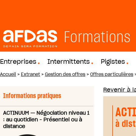
Formations
Entreprises
Intermittents
Pigistes
Accueil
>
Extranet
>
Gestion des offres
>
Offres particulières
Revenir à la
Informations pratiques
ACT
ACTINUUM
—
Négociation niveau 1
: au quotidien - Présentiel ou à
à dis
distance