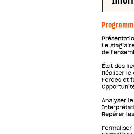
Infor
Programm
Présentatio
Le stagiai
de l’ensemb
État des lie
Réaliser le
Forces et f
Opportunit
Analyser le
Interprétat
Repérer les
Formaliser