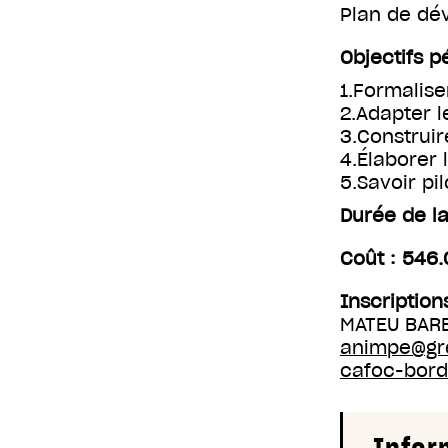
Plan de d
Objectifs 
1.Formalise
2.Adapter l
3.Construir
4.Élaborer 
5.Savoir pi
Durée de la
Coût : 546
Inscription
MATEU BARE
animpe@gre
cafoc-bor