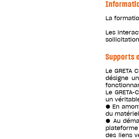
Informati
La formatio
Les interac
sollicitatio
Supports e
Le GRETA C
désigne un
fonctionna
Le GRETA-C
un véritab
● En amont 
du matériel 
● Au démar
plateforme 
des liens v