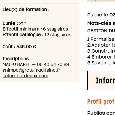
Lieu(x) de formation :
Publié le
0
Mots-clés 
Durée :
21h
Effectif minimum :
6 stagiaires
GESTION D
Effectif catalogue :
12 stagiaires
1.Formalise
2.Adapter l
Coût : 546.00 €
3.Construir
4.Élaborer 
Inscriptions
5.Savoir pi
MATEU BAREL
—
05 40 54 70 89
animpe@greta-aquitaine.fr
cafoc-bordeaux.com
Infor
Profil pro
Publics co