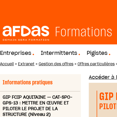
Formations
Entreprises
Intermittents
Pigistes
Accueil
>
Extranet
>
Gestion des offres
>
Offres particulières
Accéder à 
Informations pratiques
GIP
GIP FCIP AQUITAINE
—
CAT-SPO-
GPS-13 : METTRE EN ŒUVRE ET
PILOT
PILOTER LE PROJET DE LA
STRUCTURE (Niveau 2)