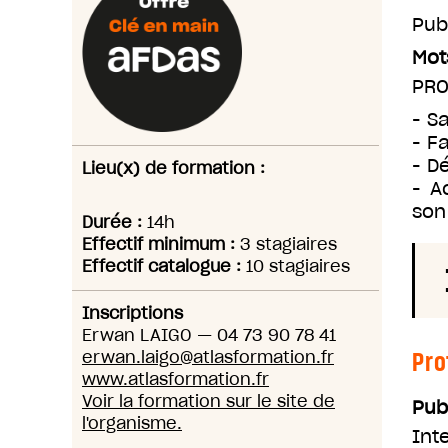
Pub
Mot
PRO
- S
- F
- D
Lieu(x) de formation :
- A
son
Durée :
14h
Effectif minimum :
3 stagiaires
Effectif catalogue :
10 stagiaires
Inscriptions
Erwan LAIGO
—
04 73 90 78 41
Pro
erwan.laigo@atlasformation.fr
www.atlasformation.fr
Voir la formation sur le site de
Pub
l'organisme.
Int