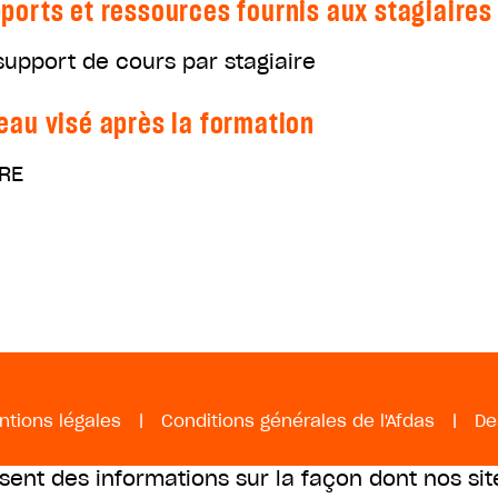
ports et ressources fournis aux stagiaires
support de cours par stagiaire
eau visé après la formation
RE
ntions légales
|
Conditions générales de l'Afdas
|
De
ssent des informations sur la façon dont nos sit