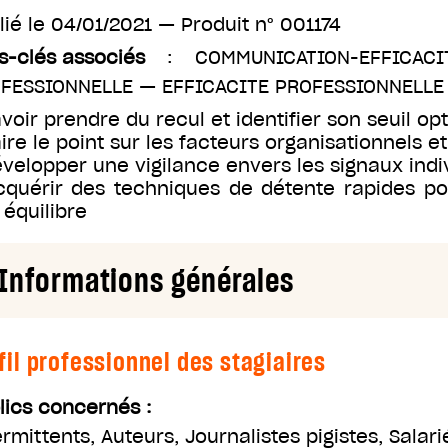
lié le
04/01/2021
— Produit n°
001174
s-clés associés
:
COMMUNICATION-EFFICAC
FESSIONNELLE
—
EFFICACITE PROFESSIONNELLE
avoir prendre du recul et identifier son seuil op
aire le point sur les facteurs organisationnels e
évelopper une vigilance envers les signaux indivi
cquérir des techniques de détente rapides po
 équilibre
Informations générales
fil professionnel des stagiaires
lics concernés :
ermittents
,
Auteurs
,
Journalistes pigistes
,
Salari