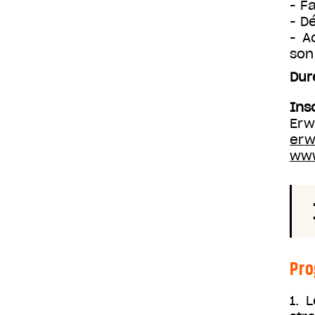
- F
- D
- A
son
Dur
Ins
Erw
erw
www
Pr
1. 