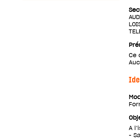
Sec
AUD
LOI
TEL
Pré
Ce 
Auc
Ide
Mod
For
Obj
A l
- S