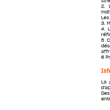
str
2. 
ind
Les
3. 
4. 
réf
5 C
dés
aff
6 P
Inf
La 
d'a
Des
ent