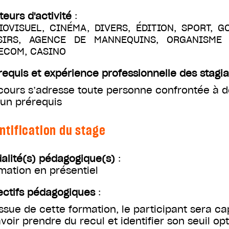
teurs d'activité
:
IOVISUEL, CINÉMA, DIVERS, ÉDITION, SPORT, G
SIRS, AGENCE DE MANNEQUINS, ORGANISME D
ECOM, CASINO
requis et expérience professionnelle des stagia
cours s’adresse toute personne confrontée à de
un prérequis
ntification du stage
alité(s) pédagogique(s)
:
mation en présentiel
ectifs pédagogiques
:
’issue de cette formation, le participant sera ca
avoir prendre du recul et identifier son seuil op