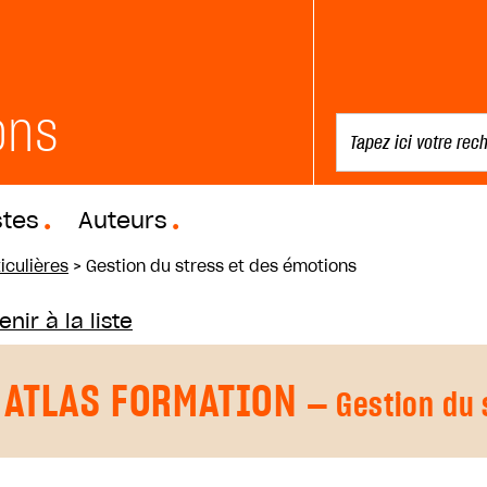
ons
stes
Auteurs
iculières
>
Gestion du stress et des émotions
nir à la liste
ATLAS FORMATION
— Gestion du 