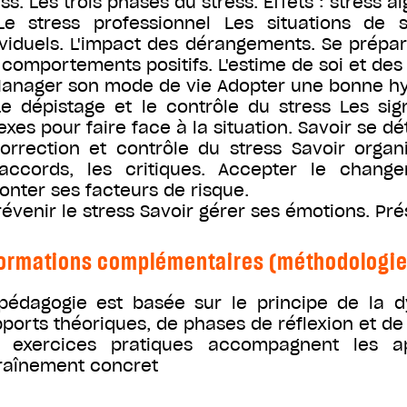
ess. Les trois phases du stress. Effets : stress a
Le stress professionnel Les situations de s
ividuels. L'impact des dérangements. Se prépa
 comportements positifs. L'estime de soi et des
Manager son mode de vie Adopter une bonne hyg
Le dépistage et le contrôle du stress Les si
lexes pour faire face à la situation. Savoir se dé
orrection et contrôle du stress Savoir organi
accords, les critiques. Accepter le changem
ronter ses facteurs de risque.
révenir le stress Savoir gérer ses émotions. Prés
ormations complémentaires (méthodologie, 
pédagogie est basée sur le principe de la 
pports théoriques, de phases de réflexion et de
 exercices pratiques accompagnent les a
raînement concret